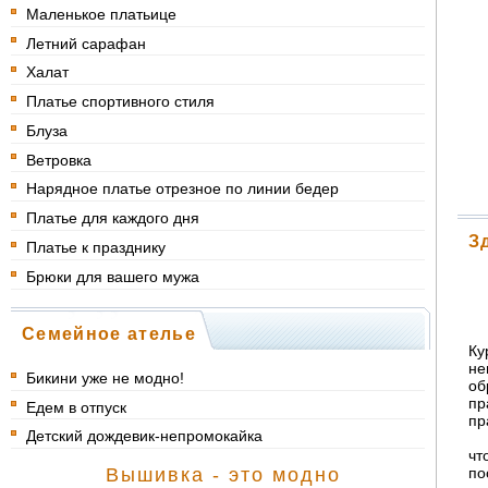
Маленькое платьице
Летний сарафан
Халат
Платье спортивного стиля
Блуза
Ветровка
Нарядное платье отрезное по линии бедер
Платье для каждого дня
З
Платье к празднику
Брюки для вашего мужа
Семейное ателье
Ку
не
Бикини уже не модно!
об
пр
Едем в отпуск
пр
Детский дождевик-непромокайка
чт
п
Вышивка - это модно