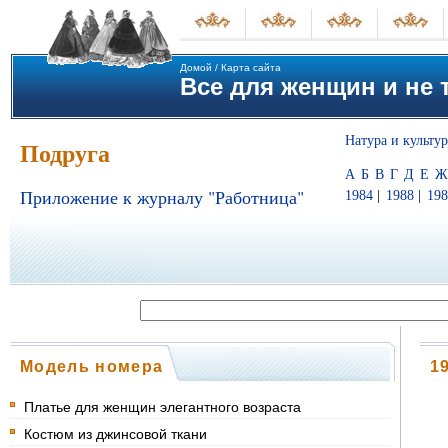
Домой
/
Карта сайта
Все для женщин и не т
Натура и культур
Подруга
А
Б
В
Г
Д
Е
Ж
Приложение к журналу "Работница"
1984
|
1988
|
198
Модель номера
1
Платье для женщин элегантного возраста
Костюм из джинсовой ткани