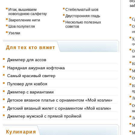
ос
за
Итак, вышиваем
Стебельчатый шов
новогоднюю салфетку
Двусторонняя гладь
С
Закрепление нити
Несколько полезных
О
Шов полупетля
советов
о
Узелки
Х
ср
Для тех кто вяжет
О
з
Джемпер для ассов
Н
Нарядная ажурная кофточка
М
Самый красивый свитер
О
Пуловер для ковбоя
Н
п
Джемпер с вариантами
Л
Детское вязаное платье с орнаментом «Мой козлик»
О
Детский вязаный жилет с орнаментом «Мой козлик»
н
Джемпер мужской с прямой проймой
Л
М
Кулинария
М