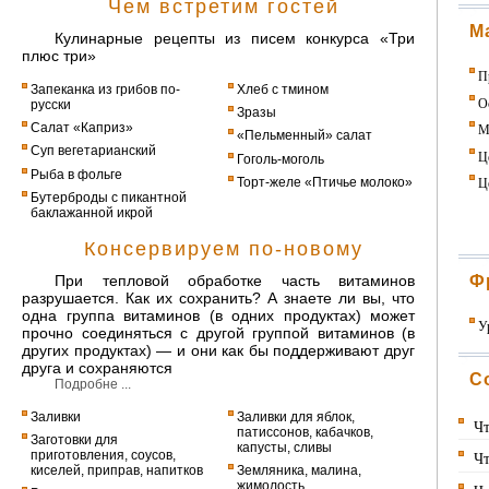
Чем встретим гостей
М
Кулинарные рецепты из писем конкурса «Три
плюс три»
П
Запеканка из грибов по-
Хлеб с тмином
О
русски
Зразы
Салат «Каприз»
М
«Пельменный» салат
Суп вегетарианский
Ц
Гоголь-моголь
Рыба в фольге
Ц
Торт-желе «Птичье молоко»
Бутерброды с пикантной
баклажанной икрой
Консервируем по-новому
При тепловой обработке часть витаминов
Ф
разрушается. Как их сохранить? А знаете ли вы, что
одна группа витаминов (в одних продуктах) может
У
прочно соединяться с другой группой витаминов (в
других продуктах) — и они как бы поддерживают друг
друга и сохраняются
С
Подробне ...
Заливки
Заливки для яблок,
Чт
патиссонов, кабачков,
Заготовки для
капусты, сливы
приготовления, соусов,
Чт
киселей, приправ, напитков
Земляника, малина,
жимолость