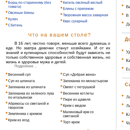
Борщ по-старинному (без
Кисель овсяный кислый
В
томата)
Блины с припеком
Овсяные блины
В 
Творожная масса заварная
Кулич
Квас сухарный
Д
Сбитень
Что на вашем столе?
Д
В 16 лет, честно говоря, меньше всего думаешь о
еде. Но завтра девочки станут хозяйками. И от их
Уд
знаний и кулинарных способностей будут зависеть не
только собственное здоровье и собственная жизнь, но
Ка
жизнь и здоровье мужа и детей.
Подробнее ...
Ес
Весенний суп
Суп «Добрая жена»
Суп из шпината
Запеканка по-монастырски
С
Запеканка из шпината
Омлет с петрушкой
Запеканка из зеленого лука
Весенние котлеты
Ли
по-итальянски
Пюре из щавеля
Абрикосы со сметаной и
Л
Крем с медом
творогом
Малиновый крм со
Кл
Земляника с кремом
сметаной
Крем из ягод
Чт
Торт-крем