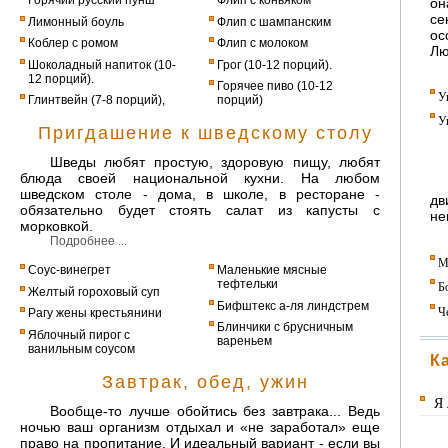
Горячий русский пунш
Флип с коньяком
он
се
Лимонный боуль
Флип с шампанским
ос
Коблер с ромом
Флип с молоком
Лю
Шоколадный напиток (10-
Грог (10-12 порций).
12 порций).
Горячее пиво (10-12
У
Глинтвейн (7-8 порций),
порций)
У
Пригдашение к шведскому столу
Шведы любят простую, здоровую пищу, любят
блюда своей национальной кухни. На любом
шведском столе - дома, в школе, в ресторане -
дв
обязательно будет стоять салат из капусты с
не
морковкой.
Подробнее ...
М
Соус-винегрет
Маленькие мясные
тефтельки
Б
Желтый гороховый суп
Бифштекс а-ля линдстрем
Ч
Рагу жены крестьянини
Блинчики с брусничным
Яблочный пирог с
вареньем
ванильным соусом
К
Завтрак, обед, ужин
Я 
Вообще-то лучше обойтись без завтрака... Ведь
ночью ваш организм отдыхал и «не заработал» еще
право на пропитание. И идеальный вариант - если вы