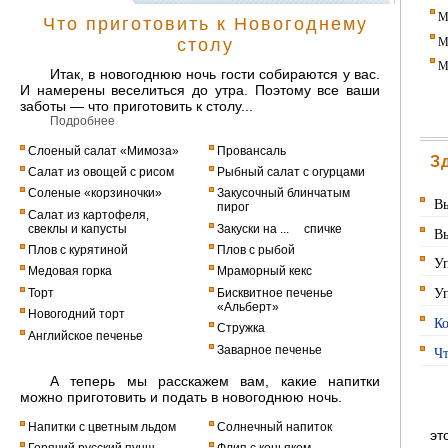
М
Что приготовить к Новогоднему
М
столу
М
Итак, в новогоднюю ночь гости собираются у вас.
И намерены веселиться до утра. Поэтому все ваши
заботы — что приготовить к столу...
Подробнее
Слоеный салат «Мимоза»
Провансаль
З
Салат из овощей с рисом
Рыбный салат с огурцами
Соленые «корзиночки»
Закусочный блинчатым
Вы
пирог
Салат из картофеля,
свеклы и капусты
Закуски на ... спичке
Вы
Плов с курятиной
Плов с рыбой
Уп
Медовая горка
Мраморный кекс
Уп
Торт
Бисквитное печенье
«Альберт»
Новогодний торт
Ко
Стружка
Английское печенье
Заварное печенье
Чт
А теперь мы расскажем вам, какие напитки
можно приготовить и подать в новогоднюю ночь.
Напитки с цветным льдом
Солнечный напиток
эт