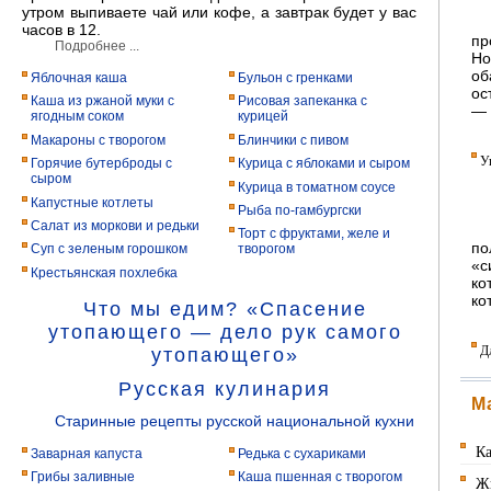
утром выпиваете чай или кофе, а завтрак будет у вас
часов в 12.
пр
Подробнее ...
Н
об
Яблочная каша
Бульон с гренками
ос
Каша из ржаной муки с
Рисовая запеканка с
— 
ягодным соком
курицей
Макароны с творогом
Блинчики с пивом
У
Горячие бутерброды с
Курица с яблоками и сыром
сыром
Курица в томатном соусе
Капустные котлеты
Рыба по-гамбургски
Салат из моркови и редьки
Торт с фруктами, желе и
п
Суп с зеленым горошком
творогом
«с
Крестьянская похлебка
ко
ко
Что мы едим? «Спасение
утопающего — дело рук самого
Д
утопающего»
Русская кулинария
М
Cтаринные рецепты русской национальной кухни
Ка
Заварная капуста
Редька с сухариками
Грибы заливные
Каша пшенная с творогом
Жи