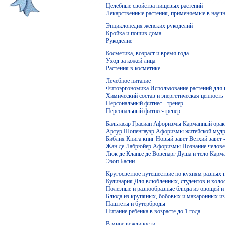
Целебные свойства пищевых растений
Лекарственные растения, применяемые в науч
Энциклопедия женских рукоделий
Кройка и пошив дома
Рукоделие
Косметика, возраст и время года
Уход за кожей лица
Растения в косметике
Лечебное питание
Фитоэргономика Использование растений для
Химический состав и энергетическая ценность
Персональный фитнес - тренер
Персональный фитнес-тренер
Бальтасар Грасиан Афоризмы Карманный ораку
Артур Шопенгауэр Афоризмы житейской мудр
Библия Книга книг Новый завет Ветхий завет 
Жан де Лабрюйер Афоризмы Познание челове
Люк де Клапье де Вовенарг Душа и тело Карм
Эзоп Басни
Кругосветное путешествие по кухням разных 
Кулинария Для влюбленных, студентов и холо
Полезные и разнообразные блюда из овощей и
Блюда из крупяных, бобовых и макаронных и
Паштеты и бутерброды
Питание ребенка в возрасте до 1 года
В мире вежливости