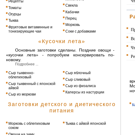
Чт
Рецепты
Свекла
Томаты
Кабачки
Огурцы
Р
Перец
Тыква
Морковь
Фруктовые витаминные и
Пр
тонизирующие чаи
Соки с добавками
Вс
«Кусочки лета»
Чт
Основные заготовки сделаны. Поздние овощи -
«кусочки лета» - попробуем консервировать по-
Ре
новому.
Подробнее ...
Сыр тыквенно-
Сыр яблочный
облепиховый
Сыр сливовый
вр
Сыр тыквенный с японской
Мо
Сыр из физалиса
айвой
но
Каперсы из настурции
Сыр из моркови
Заготовки детского и диетического
К
питания
Морковь с облепиховым
Тыква с айвой японской
соком
Овощи на зиму